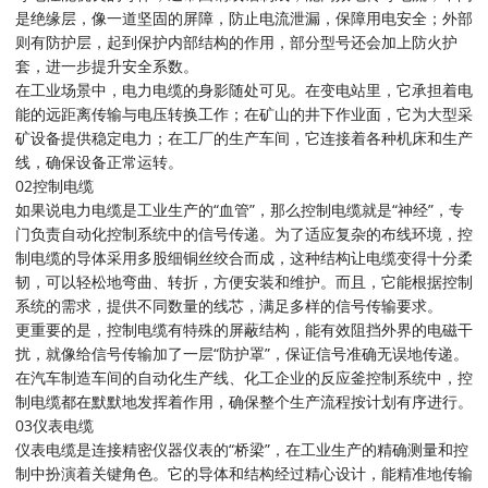
是绝缘层，像一道坚固的屏障，防止电流泄漏，保障用电安全；外部
则有防护层，起到保护内部结构的作用，部分型号还会加上防火护
套，进一步提升安全系数。
在工业场景中，电力电缆的身影随处可见。在变电站里，它承担着电
能的远距离传输与电压转换工作；在矿山的井下作业面，它为大型采
矿设备提供稳定电力；在工厂的生产车间，它连接着各种机床和生产
线，确保设备正常运转。
02控制电缆
如果说电力电缆是工业生产的“血管”，那么控制电缆就是“神经”，专
门负责自动化控制系统中的信号传递。为了适应复杂的布线环境，控
制电缆的导体采用多股细铜丝绞合而成，这种结构让电缆变得十分柔
韧，可以轻松地弯曲、转折，方便安装和维护。而且，它能根据控制
系统的需求，提供不同数量的线芯，满足多样的信号传输要求。
更重要的是，控制电缆有特殊的屏蔽结构，能有效阻挡外界的电磁干
扰，就像给信号传输加了一层“防护罩”，保证信号准确无误地传递。
在汽车制造车间的自动化生产线、化工企业的反应釜控制系统中，控
制电缆都在默默地发挥着作用，确保整个生产流程按计划有序进行。
03仪表电缆
仪表电缆是连接精密仪器仪表的“桥梁”，在工业生产的精确测量和控
制中扮演着关键角色。它的导体和结构经过精心设计，能精准地传输